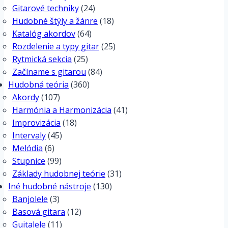
Gitarové techniky
(24)
Hudobné štýly a žánre
(18)
Katalóg akordov
(64)
Rozdelenie a typy gitar
(25)
Rytmická sekcia
(25)
Začíname s gitarou
(84)
Hudobná teória
(360)
Akordy
(107)
Harmónia a Harmonizácia
(41)
Improvizácia
(18)
Intervaly
(45)
Melódia
(6)
Stupnice
(99)
Základy hudobnej teórie
(31)
Iné hudobné nástroje
(130)
Banjolele
(3)
Basová gitara
(12)
Guitalele
(11)