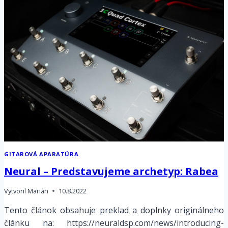
–
ČO
TO
JE?
GITAROVÁ APARATÚRA
Neural – Predstavujeme archetyp: Rabea
Vytvoril
Marián
10.8.2022
Tento článok obsahuje preklad a doplnky originálneho
článku na: https://neuraldsp.com/news/introducing-