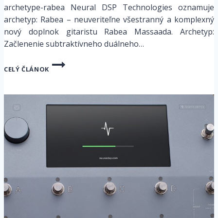
archetype-rabea Neural DSP Technologies oznamuje
archetyp: Rabea – neuveriteľne všestranný a komplexný
nový doplnok gitaristu Rabea Massaada. Archetyp:
Začlenenie subtraktívneho duálneho…
NEURAL
CELÝ ČLÁNOK
–
PREDSTAVUJEME
ARCHETYP:
RABEA