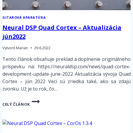
GITAROVÁ APARATÚRA
Neural DSP Quad Cortex – Aktualizácia
jún2022
Vytvoril
Marián
29.6.2022
Tento článok obsahuje preklad a doplnenie originálneho
príspevku na: https://neuraldsp.com/news/quad-cortex-
development-update-june-2022 Aktualizácia vývoja Quad
Cortex – jún 2022 Veci sú zriedka také, ako sa zdajú
zvonku. Už je to rok, čo…
NEURAL
CELÝ ČLÁNOK
DSP
QUAD
CORTEX
–
AKTUALIZÁCIA