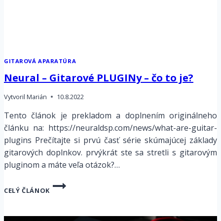
GITAROVÁ APARATÚRA
Neural – Gitarové PLUGINy – čo to je?
Vytvoril
Marián
10.8.2022
Tento článok je prekladom a doplnením originálneho
článku na: https://neuraldsp.com/news/what-are-guitar-
plugins Prečítajte si prvú časť série skúmajúcej základy
gitarových doplnkov. prvýkrát ste sa stretli s gitarovým
pluginom a máte veľa otázok?…
NEURAL
CELÝ ČLÁNOK
–
GITAROVÉ
PLUGINY