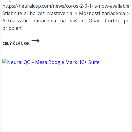
https://neuraldsp.com/news/coros-2-0-1-is-now-available
Stiahnite si ho cez Nastavenia > Možnosti zariadenia >
Aktualizácie zariadenia na vašom Quad Cortex po
pripojení…
NEURAL
CELÝ ČLÁNOK
DSP
QUAD
CORTEX
–
COROS
2.0.1
JE
K
DISPOZÍCII