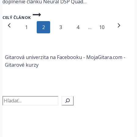
doplnenie článku Neural DSP Quad…
NEURAL
CELÝ ČLÁNOK
DSP
Page
QUAD
Predchádzajúca
Ďalšia
1
2
3
4
…
10
CORTEX
navigation
strana
strana
–
COROS
1.3.4
Gitarová univerzita na Facebooku - MojaGitara.com -
Gitarové kurzy
Hľadať