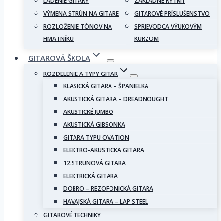
LADENIE GITARY
ZÁKLADNÉ RYTMY
VÝMENA STRÚN NA GITARE
GITAROVÉ PRÍSLUŠENSTVO
ROZLOŽENIE TÓNOV NA
SPRIEVODCA VÝUKOVÝM
HMATNÍKU
KURZOM
GITAROVÁ ŠKOLA
ROZDELENIE A TYPY GITAR
KLASICKÁ GITARA – ŠPANIELKA
AKUSTICKÁ GITARA – DREADNOUGHT
AKUSTICKÉ JUMBO
AKUSTICKÁ GIBSONKA
GITARA TYPU OVATION
ELEKTRO-AKUSTICKÁ GITARA
12.STRUNOVÁ GITARA
ELEKTRICKÁ GITARA
DOBRO – REZOFONICKÁ GITARA
HAVAJSKÁ GITARA – LAP STEEL
GITAROVÉ TECHNIKY