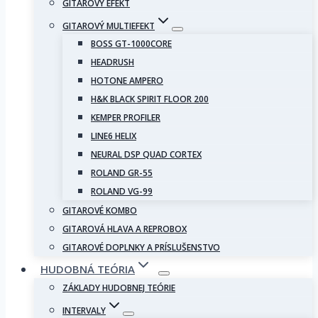
GITAROVÝ EFEKT
GITAROVÝ MULTIEFEKT
BOSS GT-1000CORE
HEADRUSH
HOTONE AMPERO
H&K BLACK SPIRIT FLOOR 200
KEMPER PROFILER
LINE6 HELIX
NEURAL DSP QUAD CORTEX
ROLAND GR-55
ROLAND VG-99
GITAROVÉ KOMBO
GITAROVÁ HLAVA A REPROBOX
GITAROVÉ DOPLNKY A PRÍSLUŠENSTVO
HUDOBNÁ TEÓRIA
ZÁKLADY HUDOBNEJ TEÓRIE
INTERVALY