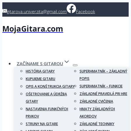
Skip
gitarova.univerzita@gmail.com
Facebook
to
content
MojaGitara.com
ZAČÍNAME S GITAROU
HISTÓRIA GITARY
SUPERHMATNÍK – ZÁKLADNÝ
POPIS
KUPUJEME GITARU
SUPERHMATNÍK – FUNKCIE
OPIS A KONŠTRUKCIA GITARY
ZÁKLADNÉ PRAVIDLÁ PRI HRE
OŠETROVANIE A ÚDRŽBA
GITARY
ZÁKLADNÉ CVIČENIA
NASTAVENIA FUNKČNÝCH
HMATY ZÁKLADNÝCH
PRVKOV
AKORDOV
STRUNY NA GITARE
ZÁKLADNÉ TECHNIKY