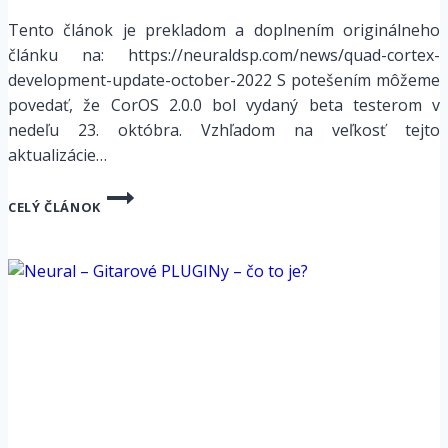
Tento článok je prekladom a doplnením originálneho
článku na: https://neuraldsp.com/news/quad-cortex-
development-update-october-2022 S potešením môžeme
povedať, že CorOS 2.0.0 bol vydaný beta testerom v
nedeľu 23. októbra. Vzhľadom na veľkosť tejto
aktualizácie…
AKTUALIZÁCIA
CELÝ ČLÁNOK
VÝVOJA
QUAD
CORTEX
–
OKTÓBER
2022