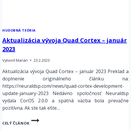
HUDOBNÁ TEÓRIA
Aktualizácia vývoja Quad Cortex – január
2023
Vytvoril
Marián
23.2.2023
Aktualizácia vývoja Quad Cortex – január 2023 Preklad a
doplnenie originálneho článku na:
https://neuraldsp.com/news/quad-cortex-development-
update-january-2023 Nedávno spoločnosť Neuraldsp
vydala CorOS 2.0.0 a spätná väzba bola prevažne
pozitívna. Ak ste tak ešte…
AKTUALIZÁCIA
CELÝ ČLÁNOK
VÝVOJA
QUAD