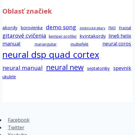
Oblasť značiek
demo song
akordy
borovienka
Fractal
FM3
elektrické gitary
gitarové cvičenia
line6 helix
kvintakordy
kemper profiler
manual
neural coros
marianguitar
multiefekt
neural dsp quad cortex
neural new
neural manual
spevnik
septatoniky
ukulele
Facebook
Twitter
Youtube