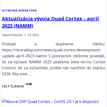
GITAROVÁ APARATÚRA
Aktualizácia vývoja Quad Cortex – apríl
2023 (NAMM)
Vytvoril
Marián
3.5.2023
Preklad a doplnenie článku:
https://neuraldsp.com/news/quad-cortex-development-
update-april-2023-namm S potešením môžeme povedať,
že na výstave NAMM 2023 ukážeme beta verziu Cortex
Control. Ak sa zúčastníte, príďte nás navštíviť do stánku
5036. Aby sme…
AKTUALIZÁCIA
CELÝ ČLÁNOK
VÝVOJA
QUAD
CORTEX
–
APRÍL