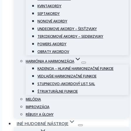
KVINTAKORDY
SEPTAKORDY
NONOVÉ AKORDY
UNDECIMOVE AKORDY – ŠESŤZVUKY
TERCDECIMOVÉ AKORDY – SEDEMZVUKY
POWERS AKORDY
OBRATY AKORDOV
HARMÓNIA A HARMONIZÁCIA
KADENCIA – HLAVNÉ HARMONIZAČNÉ FUNKCIE
VEDĽAJŠIE HARMONIZAČNÉ FUNKCIE
STUPNICOVO-AKORDOVÝ LIST SAL
ŠTRUKTURÁLNE FUNKCIE
MELÓDIA
IMPROVIZÁCIA
RÉBUSY A ÚLOHY
INÉ HUDOBNÉ NÁSTROJE