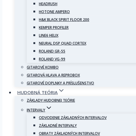
HEADRUSH
HOTONE AMPERO
H&K BLACK SPIRIT FLOOR 200
KEMPER PROFILER
LINE6 HELIX
NEURAL DSP QUAD CORTEX
ROLAND GR-55
ROLAND VG-99
GITAROVÉ KOMBO
GITAROVÁ HLAVA A REPROBOX
GITAROVÉ DOPLNKY A PRÍSLUŠENSTVO
HUDOBNÁ TEÓRIA
ZÁKLADY HUDOBNEJ TEÓRIE
INTERVALY
ODVODENIE ZÁKLADNÝCH INTERVALOV
ZÁKLADNÉ INTERVALY
OBRATY ZÁKLADNÝCH INTERVALOV