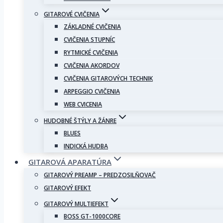
GITAROVÉ CVIČENIA
ZÁKLADNÉ CVIČENIA
CVIČENIA STUPNÍC
RYTMICKÉ CVIČENIA
CVIČENIA AKORDOV
CVIČENIA GITAROVÝCH TECHNIK
ARPEGGIO CVIČENIA
WEB CVICENIA
HUDOBNÉ ŠTÝLY A ŽÁNRE
BLUES
INDICKÁ HUDBA
GITAROVÁ APARATÚRA
GITAROVÝ PREAMP – PREDZOSILŇOVAČ
GITAROVÝ EFEKT
GITAROVÝ MULTIEFEKT
BOSS GT-1000CORE