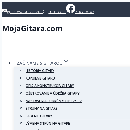
Skip
gitarova.univerzita@gmail.com
Facebook
to
content
MojaGitara.com
ZAČÍNAME S GITAROU
HISTÓRIA GITARY
KUPUJEME GITARU
OPIS A KONŠTRUKCIA GITARY
OŠETROVANIE A ÚDRŽBA GITARY
NASTAVENIA FUNKČNÝCH PRVKOV
STRUNY NA GITARE
LADENIE GITARY
VÝMENA STRÚN NA GITARE