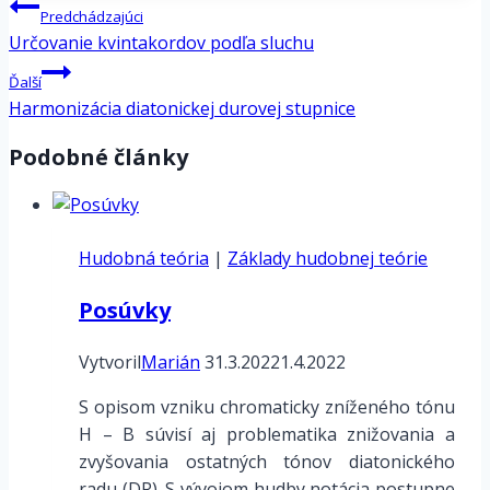
Navigácia
Predchádzajúci
v
Určovanie kvintakordov podľa sluchu
článku
Ďalší
Harmonizácia diatonickej durovej stupnice
Podobné články
Hudobná teória
|
Základy hudobnej teórie
Posúvky
Vytvoril
Marián
31.3.2022
1.4.2022
S opisom vzniku chromaticky zníženého tónu
H – B súvisí aj problematika znižovania a
zvyšovania ostatných tónov diatonického
radu (DR). S vývojom hudby notácia postupne