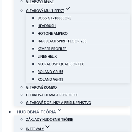
GITAROVÝ EFEKT
GITAROVÝ MULTIEFEKT
BOSS GT-1000CORE
HEADRUSH
HOTONE AMPERO
H&K BLACK SPIRIT FLOOR 200
KEMPER PROFILER
LINE6 HELIX
NEURAL DSP QUAD CORTEX
ROLAND GR-55
ROLAND VG-99
GITAROVÉ KOMBO
GITAROVÁ HLAVA A REPROBOX
GITAROVÉ DOPLNKY A PRÍSLUŠENSTVO
HUDOBNÁ TEÓRIA
ZÁKLADY HUDOBNEJ TEÓRIE
INTERVALY