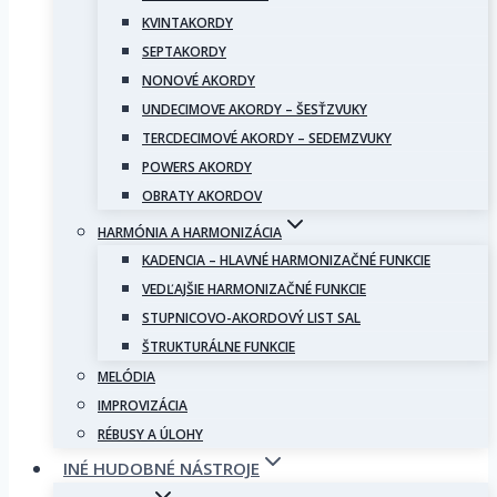
KVINTAKORDY
SEPTAKORDY
NONOVÉ AKORDY
UNDECIMOVE AKORDY – ŠESŤZVUKY
TERCDECIMOVÉ AKORDY – SEDEMZVUKY
POWERS AKORDY
OBRATY AKORDOV
HARMÓNIA A HARMONIZÁCIA
KADENCIA – HLAVNÉ HARMONIZAČNÉ FUNKCIE
VEDĽAJŠIE HARMONIZAČNÉ FUNKCIE
STUPNICOVO-AKORDOVÝ LIST SAL
ŠTRUKTURÁLNE FUNKCIE
MELÓDIA
IMPROVIZÁCIA
RÉBUSY A ÚLOHY
INÉ HUDOBNÉ NÁSTROJE