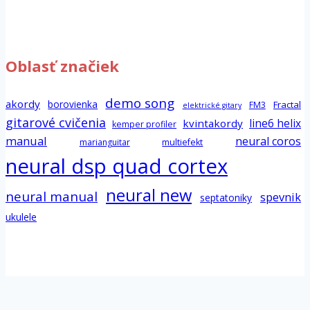
Oblasť značiek
demo song
akordy
borovienka
Fractal
FM3
elektrické gitary
gitarové cvičenia
line6 helix
kvintakordy
kemper profiler
manual
neural coros
marianguitar
multiefekt
neural dsp quad cortex
neural new
neural manual
spevnik
septatoniky
ukulele