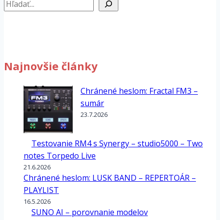
Hľadať
Najnovšie články
Chránené heslom: Fractal FM3 –
sumár
23.7.2026
Testovanie RM4 s Synergy – studio5000 – Two
notes Torpedo Live
21.6.2026
Chránené heslom: LUSK BAND – REPERTOÁR –
PLAYLIST
16.5.2026
SUNO AI – porovnanie modelov