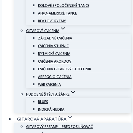
KOLOVÉ SPOLOČENSKÉ TANCE
AFRO-AMERICKÉ TANCE
BEATOVE RYTMY
GITAROVÉ CVIČENIA
ZÁKLADNÉ CVIČENIA
CVIČENIA STUPNÍC
RYTMICKÉ CVIČENIA
CVIČENIA AKORDOV
CVIČENIA GITAROVÝCH TECHNIK
ARPEGGIO CVIČENIA
WEB CVICENIA
HUDOBNÉ ŠTÝLY A ŽÁNRE
BLUES
INDICKÁ HUDBA
GITAROVÁ APARATÚRA
GITAROVÝ PREAMP – PREDZOSILŇOVAČ