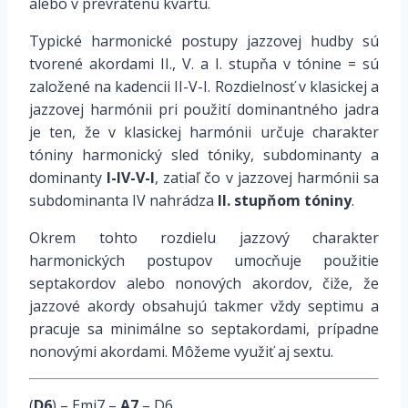
alebo v prevrátenú kvartu.
Typické harmonické postupy jazzovej hudby sú
tvorené akordami II., V. a I. stupňa v tónine = sú
založené na kadencii II-V-I. Rozdielnosť v klasickej a
jazzovej harmónii pri použití dominantného jadra
je ten, že v klasickej harmónii určuje charakter
tóniny harmonický sled tóniky, subdominanty a
dominanty
I-IV-V-I
, zatiaľ čo v jazzovej harmónii sa
subdominanta IV nahrádza
II. stupňom tóniny
.
Okrem tohto rozdielu jazzový charakter
harmonických postupov umocňuje použitie
septakordov alebo nonových akordov, čiže, že
jazzové akordy obsahujú takmer vždy septimu a
pracuje sa minimálne so septakordami, prípadne
nonovými akordami. Môžeme využiť aj sextu.
(
D6
) – Emi7 –
A7
– D6