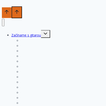
Toggle
Začíname s gitarou
child
menu
História gitary
Kupujeme gitaru
Opis a konštrukcia gitary
Ošetrovanie a údržba gitary
Nastavenia funkčných prvkov
Struny na gitare
Ladenie gitary
Výmena strún na gitare
Rozloženie tónov na hmatníku
Superhmatník – základný popis
Superhmatník – funkcie
Základné pravidlá pri hre
Základné cvičenia