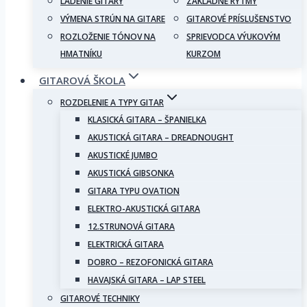
LADENIE GITARY
ZÁKLADNÉ RYTMY
VÝMENA STRÚN NA GITARE
GITAROVÉ PRÍSLUŠENSTVO
ROZLOŽENIE TÓNOV NA
SPRIEVODCA VÝUKOVÝM
HMATNÍKU
KURZOM
GITAROVÁ ŠKOLA
ROZDELENIE A TYPY GITAR
KLASICKÁ GITARA – ŠPANIELKA
AKUSTICKÁ GITARA – DREADNOUGHT
AKUSTICKÉ JUMBO
AKUSTICKÁ GIBSONKA
GITARA TYPU OVATION
ELEKTRO-AKUSTICKÁ GITARA
12.STRUNOVÁ GITARA
ELEKTRICKÁ GITARA
DOBRO – REZOFONICKÁ GITARA
HAVAJSKÁ GITARA – LAP STEEL
GITAROVÉ TECHNIKY