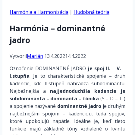
Harmónia a Harmonizácia
|
Hudobná teória
Harmónia – dominantné
jadro
Vytvoril
Marián
13.4.2022
14.4.2022
Označenie DOMINANTNÉ JADRO
je spoj II. – V. –
I.stupňa
. Je to charakteristické spojenie – druh
kadencie, kde II.stupeň nahrádza subdominantu.
Najbežnejšia a
najjednoduchšia kadencie je
subdominanta – dominanta – tónika
(S – D – T )
a spojenie nazývané
dominantné jadro
je druhým
najbežnejším spojom – kadenciou, teda spojov,
ktoré upokojujú napätie. Ideálne je, keď tieto
funkcie majú základné tóny vzdialené o kvintu