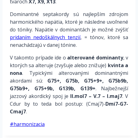
tvaroch
X7, X9, X13
.
Dominantné septakordy sú najlepším zdrojom
harmonického napätia, ktoré je následne uvoľnené
do tóniky. Napätie v dominantách je možné zvýšiť
pridaním nedoškálnych tenzií
, = tónov, ktoré sa
nenachádzajú v danej tónine.
V takomto prípade ide o
alterované dominanty
, v
ktorých sa alteruje (zvyšuje alebo znižuje)
kvinta a
nona
. Typickými alterovanými dominantnými
akordami sú:
G75+, G75b, G75+9+, G75b9b,
G75b9+, G75+9b, G139b, G139+
. Najbežnejší
jazzový akordický spoj je
II.mol7 – V.7 – I.maj7
. V
Cdur by to teda bol postup: (Cmaj7)-
Dmi7-G7-
Cmaj7
.
Post
#
harmonizacia
Tags: