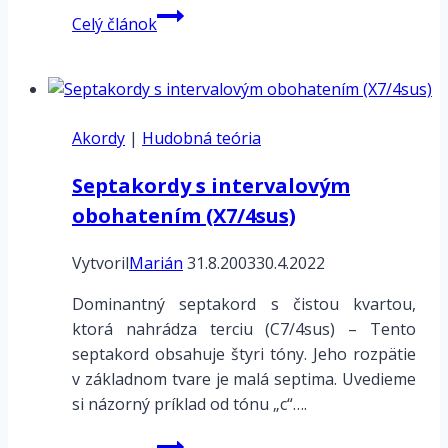
Harmonizácia
Celý článok
melodickej
mol
vzostupnej
Akordy
|
Hudobná teória
Septakordy s intervalovým
obohatením (X7/4sus)
Vytvoril
Marián
31.8.2003
30.4.2022
Dominantný septakord s čistou kvartou,
ktorá nahrádza terciu (C7/4sus) – Tento
septakord obsahuje štyri tóny. Jeho rozpätie
v základnom tvare je malá septima. Uvedieme
si názorný príklad od tónu „c“….
Septakordy