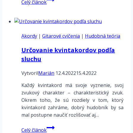
Celý článok
s
intervalovým
obohatením
(X7/4sus)
Akordy
|
Gitarové cvičenia
|
Hudobná teória
Určovanie kvintakordov podľa
sluchu
Vytvoril
Marián
12.4.2022
15.4.2022
Každý kvintakord má svoje vyznenie, svoj
zvukový charakter – charakteristický zvuk.
Okrem toho, že sú rozdiely v tom, ktorý
kvintakord zahráme, dobrý hudobník by sa
mal postupne naučiť rozlišovať aj…
Určovanie
Celý článok