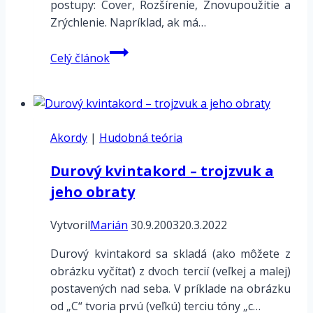
postupy: Cover, Rozšírenie, Znovupoužitie a
Zrýchlenie. Napríklad, ak má…
SUNO.AI
Celý článok
–
Remix
a
uvedenie
Akordy
|
Hudobná teória
zdroja
Durový kvintakord – trojzvuk a
jeho obraty
Vytvoril
Marián
30.9.2003
20.3.2022
Durový kvintakord sa skladá (ako môžete z
obrázku vyčítať) z dvoch tercií (veľkej a malej)
postavených nad seba. V príklade na obrázku
od „C“ tvoria prvú (veľkú) terciu tóny „c…