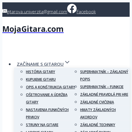
Skip
gitarova.univerzita@gmail.com
Facebook
to
content
MojaGitara.com
ZAČÍNAME S GITAROU
HISTÓRIA GITARY
SUPERHMATNÍK – ZÁKLADNÝ
POPIS
KUPUJEME GITARU
SUPERHMATNÍK – FUNKCIE
OPIS A KONŠTRUKCIA GITARY
ZÁKLADNÉ PRAVIDLÁ PRI HRE
OŠETROVANIE A ÚDRŽBA
GITARY
ZÁKLADNÉ CVIČENIA
NASTAVENIA FUNKČNÝCH
HMATY ZÁKLADNÝCH
PRVKOV
AKORDOV
STRUNY NA GITARE
ZÁKLADNÉ TECHNIKY