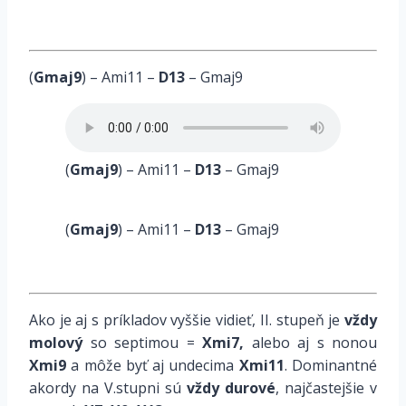
(
Gmaj9
) – Ami11 –
D13
– Gmaj9
(
Gmaj9
) – Ami11 –
D13
– Gmaj9
(
Gmaj9
) – Ami11 –
D13
– Gmaj9
Ako je aj s príkladov vyššie vidieť, II. stupeň je
vždy
molový
so septimou =
Xmi7,
alebo aj s nonou
Xmi9
a môže byť aj undecima
Xmi11
. Dominantné
akordy na V.stupni sú
vždy durové
, najčastejšie v