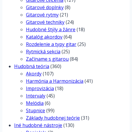
Gitarové cvičenia
(127)
Gitarové doplnky
(8)
Gitarové rytmy
(21)
Gitarové techniky
(24)
Hudobné štýly a žánre
(18)
Katalóg akordov
(64)
Rozdelenie a typy gitar
(25)
Rytmická sekcia
(25)
Začíname s gitarou
(84)
Hudobná teória
(360)
Akordy
(107)
Harmónia a Harmonizácia
(41)
Improvizácia
(18)
Intervaly
(45)
Melódia
(6)
Stupnice
(99)
Základy hudobnej teórie
(31)
Iné hudobné nástroje
(130)