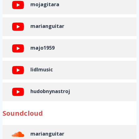
mojagitara
marianguitar
majo1959
lidlmusic
hudobnynastroj
Soundcloud
marianguitar