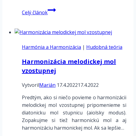
Durový
Celý článok
kvintakord
–
trojzvuk
a
Harmónia a Harmonizácia
jeho
|
Hudobná teória
obraty
Harmonizácia melodickej mol
vzostupnej
Vytvoril
Marián
17.4.2022
17.4.2022
Predtým, ako si niečo povieme o harmonizácii
melodickej mol vzostupnej pripomenieme si
diatonicku mol stupnicu (aiolsky modus).
Zopakujme si tiež harmonickú mol a aj
harmonizáciu harmonickej mol. Ak sa lepšie…