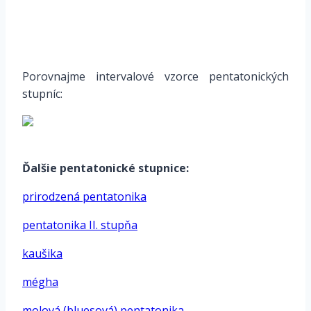
Porovnajme
intervalové vzorce
pentatonických
stupníc:
*
Ďalšie pentatonické stupnice:
prirodzená pentatonika
pentatonika II. stupňa
kaušika
mégha
molová (bluesová) pentatonika