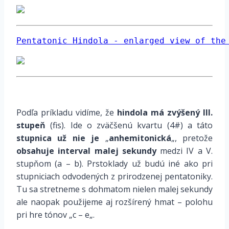
Pentatonic Hindola - enlarged view of the
*
Podľa príkladu vidíme, že
hindola
má zvýšený III.
stupeň
(fis). Ide o
zväčšenú kvartu
(4#) a táto
stupnica
už nie je
„
anhemitonická
„, pretože
obsahuje interval malej sekundy
medzi IV a V.
stupňom (a – b). Prstoklady už budú iné ako pri
stupniciach odvodených z prirodzenej pentatoniky.
Tu sa stretneme s dohmatom nielen malej sekundy
ale naopak použijeme aj rozšírený hmat – polohu
pri hre tónov „
c – e
„.