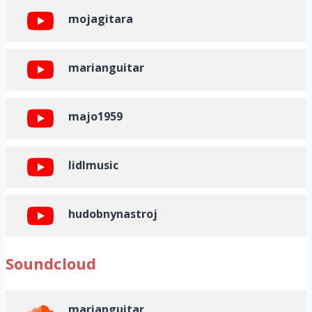
mojagitara
marianguitar
majo1959
lidlmusic
hudobnynastroj
Soundcloud
marianguitar