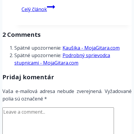
Tempo
Celý článok
a
tempové
označenia
2 Comments
Spätné upozornenie:
Kaušika - MojaGitara.com
Spätné upozornenie:
Podrobný sprievodca
stupnicami - MojaGitara.com
Pridaj komentár
Vaša e-mailová adresa nebude zverejnená.
Vyžadované
polia sú označené
*