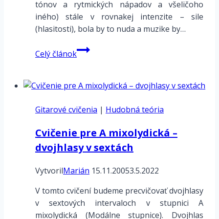
tónov a rytmických nápadov a všeličoho
iného) stále v rovnakej intenzite – sile
(hlasitosti), bola by to nuda a muzike by…
Dynamika
Celý článok
a
dynamické
znamienka
Gitarové cvičenia
|
Hudobná teória
Cvičenie pre A mixolydická –
dvojhlasy v sextách
Vytvoril
Marián
15.11.2005
3.5.2022
V tomto cvičení budeme precvičovať dvojhlasy
v sextových intervaloch v stupnici A
mixolydická (Modálne stupnice). Dvojhlas