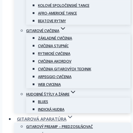
KOLOVÉ SPOLOČENSKÉ TANCE
AFRO-AMERICKÉ TANCE
BEATOVE RYTMY
GITAROVÉ CVIČENIA
ZÁKLADNÉ CVIČENIA
CVIČENIA STUPNÍC
RYTMICKÉ CVIČENIA
CVIČENIA AKORDOV
CVIČENIA GITAROVÝCH TECHNIK
ARPEGGIO CVIČENIA
WEB CVICENIA
HUDOBNÉ ŠTÝLY A ŽÁNRE
BLUES
INDICKÁ HUDBA
GITAROVÁ APARATÚRA
GITAROVÝ PREAMP – PREDZOSILŇOVAČ