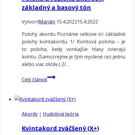
základný a basový tón
Vytvoril
Marián
15.4.2022
15.4.2022
Polohy akordu Poznáme celkove tri základné
polohy kvintakordu. 1/ Kvintová poloha – je
to poloha, kedy vonkajšie hlasy zvierajú
kvintu. (Samozrejme je tým myslené cez jednu
alebo viac oktáv.) 2/…
Poloha
Celý článok
a
rozloha
akordov,
základný
Akordy
|
Hudobná teória
a
basový
Kvintakord zväčšený (X+)
tón