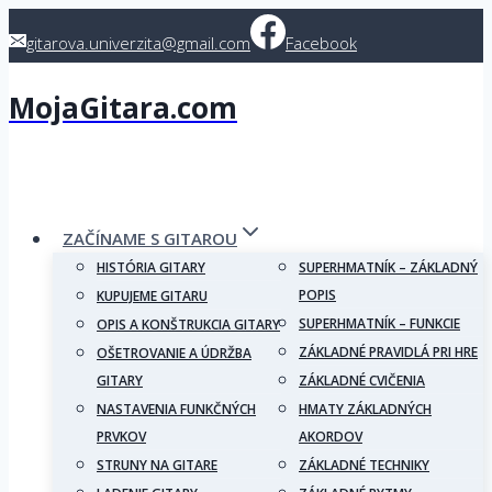
Skip
gitarova.univerzita@gmail.com
Facebook
to
content
MojaGitara.com
ZAČÍNAME S GITAROU
HISTÓRIA GITARY
SUPERHMATNÍK – ZÁKLADNÝ
POPIS
KUPUJEME GITARU
SUPERHMATNÍK – FUNKCIE
OPIS A KONŠTRUKCIA GITARY
ZÁKLADNÉ PRAVIDLÁ PRI HRE
OŠETROVANIE A ÚDRŽBA
GITARY
ZÁKLADNÉ CVIČENIA
NASTAVENIA FUNKČNÝCH
HMATY ZÁKLADNÝCH
PRVKOV
AKORDOV
STRUNY NA GITARE
ZÁKLADNÉ TECHNIKY