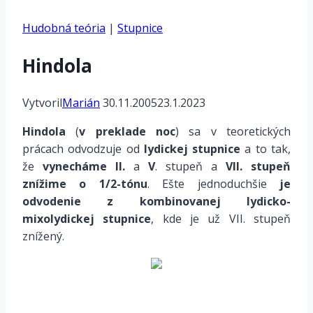
Hudobná teória
|
Stupnice
Hindola
Vytvoril
Marián
30.11.2005
23.1.2023
Hindola
(
v preklade
noc
) sa v teoretických
prácach
odvodzuje od
lydickej stupnice
a to tak,
že
vynecháme II.
a
V
. stupeň a
VII.
stupeň
znížime o 1/2-tónu
. Ešte jednoduchšie
je
odvodenie z kombinovanej lydicko-
mixolydickej stupnice
, kde je už VII. stupeň
znížený.