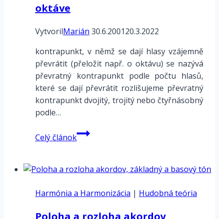
oktáve
Vytvoril
Marián
30.6.2001
20.3.2022
kontrapunkt, v němž se dají hlasy vzájemně
převrátit (přeložit např. o oktávu) se nazývá
převratný kontrapunkt podle počtu hlasů,
které se dají převrátit rozlišujeme převratný
kontrapunkt dvojitý, trojitý nebo čtyřnásobný
podle…
Dvojitý
Celý článok
prevratný
kontrapunkt
v
oktáve
Harmónia a Harmonizácia
|
Hudobná teória
Poloha a rozloha akordov,