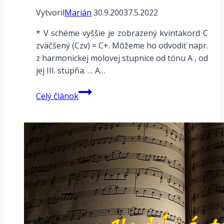
Vytvoril
Marián
30.9.2003
7.5.2022
* V schéme vyššie je zobrazený kvintakord C
zväčšený (Czv) = C+. Môžeme ho odvodiť napr.
z harmonickej molovej stupnice od tónu A , od
jej III. stupňa. … A…
Kvintakord
Celý článok
zväčšený
(X+)