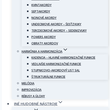
KVINTAKORDY
SEPTAKORDY
NONOVÉ AKORDY
UNDECIMOVE AKORDY – ŠESŤZVUKY
TERCDECIMOVÉ AKORDY – SEDEMZVUKY
POWERS AKORDY
OBRATY AKORDOV
HARMÓNIA A HARMONIZÁCIA
KADENCIA – HLAVNÉ HARMONIZAČNÉ FUNKCIE
VEDĽAJŠIE HARMONIZAČNÉ FUNKCIE
STUPNICOVO-AKORDOVÝ LIST SAL
ŠTRUKTURÁLNE FUNKCIE
MELÓDIA
IMPROVIZÁCIA
RÉBUSY A ÚLOHY
INÉ HUDOBNÉ NÁSTROJE