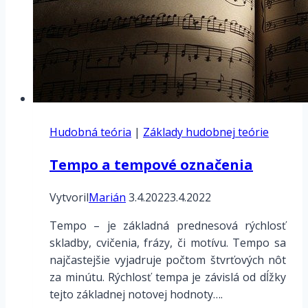
Hudobná teória
|
Základy hudobnej teórie
Tempo a tempové označenia
Vytvoril
Marián
3.4.2022
3.4.2022
Tempo – je základná prednesová rýchlosť
skladby, cvičenia, frázy, či motívu. Tempo sa
najčastejšie vyjadruje počtom štvrťových nôt
za minútu. Rýchlosť tempa je závislá od dĺžky
tejto základnej notovej hodnoty….