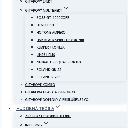
GITAROVÝ EFEKT
GITAROVÝ MULTIEFEKT
BOSS GT-1000CORE
HEADRUSH
HOTONE AMPERO
H&K BLACK SPIRIT FLOOR 200
KEMPER PROFILER
LINE6 HELIX
NEURAL DSP QUAD CORTEX
ROLAND GR-55
ROLAND VG-99
GITAROVÉ KOMBO
GITAROVÁ HLAVA A REPROBOX
GITAROVÉ DOPLNKY A PRÍSLUŠENSTVO
HUDOBNÁ TEÓRIA
ZÁKLADY HUDOBNEJ TEÓRIE
INTERVALY