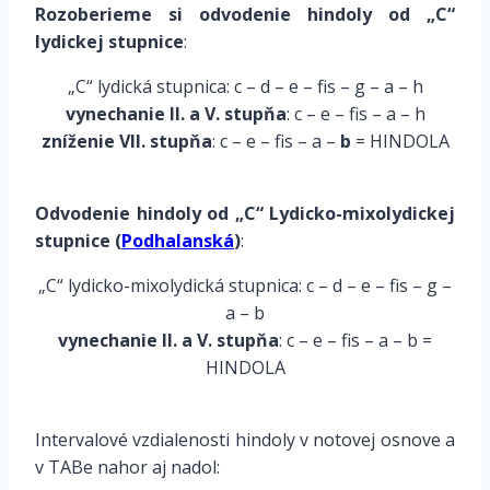
Rozoberieme si
odvodenie hindoly
od „
C
“
lydickej stupnice
:
„C“ lydická stupnica:
c – d – e – fis – g – a – h
vynechanie II. a V. stupňa
:
c – e – fis – a – h
zníženie VII. stupňa
:
c – e – fis – a –
b
= HINDOLA
*
Odvodenie hindoly
od „
C
“
Lydicko-mixolydickej
stupnice (
Podhalanská
)
:
„C“ lydicko-mixolydická stupnica:
c – d – e – fis – g –
a – b
vynechanie II. a V. stupňa
:
c – e – fis – a – b =
HINDOLA
*
Intervalové vzdialenosti hindoly v notovej osnove a
v TABe nahor aj nadol: