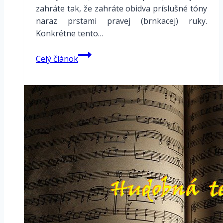
zahráte tak, že zahráte obidva príslušné tóny
naraz prstami pravej (brnkacej) ruky.
Konkrétne tento…
Cvičenie
Celý článok
pre
A
mixolydická
–
dvojhlasy
v
sextách