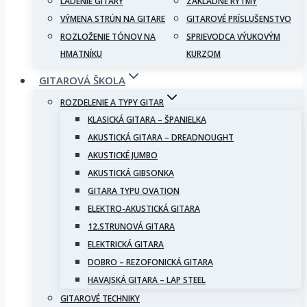
LADENIE GITARY
ZÁKLADNÉ RYTMY
VÝMENA STRÚN NA GITARE
GITAROVÉ PRÍSLUŠENSTVO
ROZLOŽENIE TÓNOV NA
SPRIEVODCA VÝUKOVÝM
HMATNÍKU
KURZOM
GITAROVÁ ŠKOLA
ROZDELENIE A TYPY GITAR
KLASICKÁ GITARA – ŠPANIELKA
AKUSTICKÁ GITARA – DREADNOUGHT
AKUSTICKÉ JUMBO
AKUSTICKÁ GIBSONKA
GITARA TYPU OVATION
ELEKTRO-AKUSTICKÁ GITARA
12.STRUNOVÁ GITARA
ELEKTRICKÁ GITARA
DOBRO – REZOFONICKÁ GITARA
HAVAJSKÁ GITARA – LAP STEEL
GITAROVÉ TECHNIKY