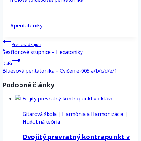
*
Post
#
pentatoniky
Tags:
Navigácia
Predchádzajúci
v
Šesťtónové stupnice – Hexatoniky
článku
Ďalší
Bluesová pentatonika – Cvičenie-005 a/b/c/d/e/f
Podobné články
Gitarová škola
|
Harmónia a Harmonizácia
|
Hudobná teória
Dvojitý prevratný kontrapunkt v