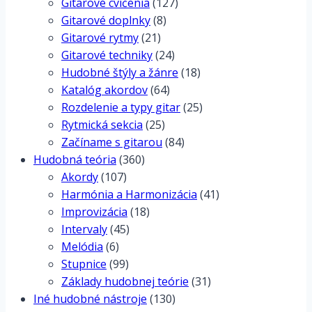
Gitarové cvičenia
(127)
Gitarové doplnky
(8)
Gitarové rytmy
(21)
Gitarové techniky
(24)
Hudobné štýly a žánre
(18)
Katalóg akordov
(64)
Rozdelenie a typy gitar
(25)
Rytmická sekcia
(25)
Začíname s gitarou
(84)
Hudobná teória
(360)
Akordy
(107)
Harmónia a Harmonizácia
(41)
Improvizácia
(18)
Intervaly
(45)
Melódia
(6)
Stupnice
(99)
Základy hudobnej teórie
(31)
Iné hudobné nástroje
(130)